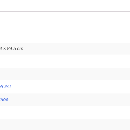
.4 × 84.5 cm
FROST
нное