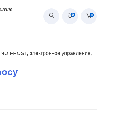
-33-30
0
0
 NO FROST, электронное управление,
росу
и