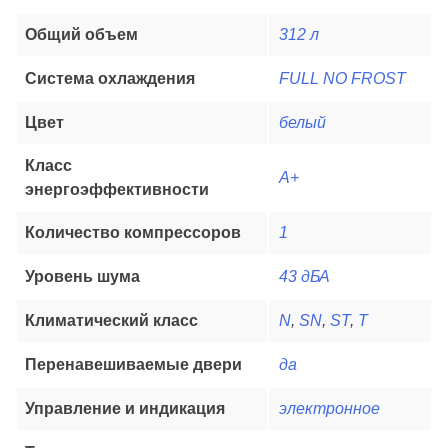
Общий объем
312 л
Система охлаждения
FULL NO FROST
Цвет
белый
Класс
А+
энергоэффективности
Количество компрессоров
1
Уровень шума
43 дБА
Климатический класс
N
,
SN
,
ST
,
T
Перенавешиваемые двери
да
Управление и индикация
электронное